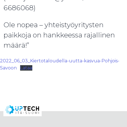
6686068)
Ole nopea – yhteistyöyritysten
paikkoja on hankkeessa rajallinen
määrä!”
2022_06_03_Kiertotaloudella-uutta-kasvua-Pohjois-
Savoon
Lataa