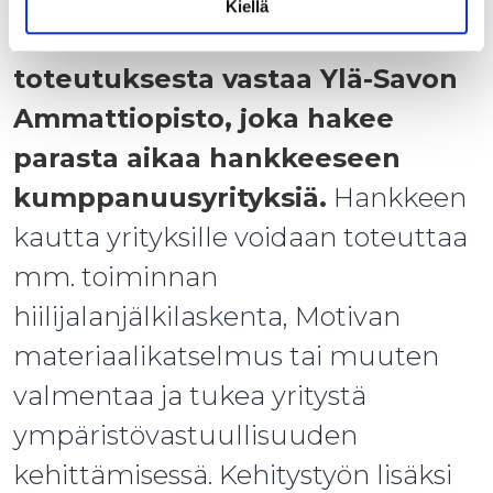
Kiellä
Ylä-Savon alueella hankkeen
toteutuksesta vastaa Ylä-Savon
Ammattiopisto, joka hakee
parasta aikaa hankkeeseen
kumppanuusyrityksiä.
Hankkeen
kautta yrityksille voidaan toteuttaa
mm. toiminnan
hiilijalanjälkilaskenta, Motivan
materiaalikatselmus tai muuten
valmentaa ja tukea yritystä
ympäristövastuullisuuden
kehittämisessä. Kehitystyön lisäksi