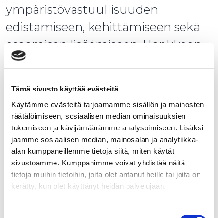
ympäristövastuullisuuden
edistämiseen, kehittämiseen sekä
osaamisen lisäämiseen. Hankkeen
kautta toteuttavien toimenpiteiden
sekä koulutusten kautta yrityksillä
Tämä sivusto käyttää evästeitä
on paremmat valmiudet omaksua
Käytämme evästeitä tarjoamamme sisällön ja mainosten
uusia toimintamalleja, vastata
räätälöimiseen, sosiaalisen median ominaisuuksien
tukemiseen ja kävijämäärämme analysoimiseen. Lisäksi
päämiesten ja lainsäädännön
jaamme sosiaalisen median, mainosalan ja analytiikka-
kiristyviin vaatimuksiin sekä
alan kumppaneillemme tietoja siitä, miten käytät
sivustoamme. Kumppanimme voivat yhdistää näitä
minimoida toiminnan
tietoja muihin tietoihin, joita olet antanut heille tai joita on
ympäristövaikutuksia.
kerätty, kun olet käyttänyt heidän palvelujaan.
Hankkeen toteutusaika on 2.1.2023
Suostumuksen