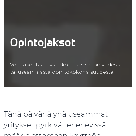
Opintojaksot
Voit rakentaa osaajakorttisi sisällön yhdestä
tai useammasta opintokokonaisuudesta:
Tänä päivänä yhä useammat
yritykset pyrkivät enenevissä
määrin ottamaan käyttöön