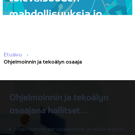
mahdollisuuksia jo
tänään!
Etusivu
Ohjelmoinnin ja tekoälyn osaaja
Ohjelmoinnin ja tekoälyn
osaajana hallitset…
ohjelmoinnin perusrakenteet ja niiden käytön