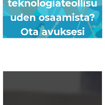
teknologiateollisu
uden osaamista?
Ota avuksesi
osaajakortit!