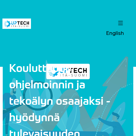
English
Kouluttaudu
ohjelmoinnin ja
tekoälyn osaajaksi -
hyödynnä
tulevaisuuden