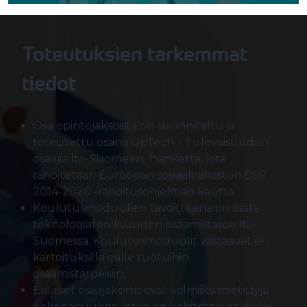
Toteutuksien tarkemmat
tiedot
Osa opintojaksoista on suunniteltu ja
toteutettu osana UpTech – Tulevaisuuden
osaajia Itä-Suomeen -hanketta, jota
rahoitetaan Euroopan sosiaalirahaston ESR
2014-2020 -rahoitusohjelman kautta.
Koulutusmoduulien tavoitteena on lisätä
teknologiateollisuuden osaamistasoa Itä-
Suomessa. Koulutusmoduulit vastaavat eri
kartoituksilla esille tuotuihin
osaamistarpeisiin.
Erilaiset osaajakortit ovat valmiiksi mietittyjä
kokonaisuuksia, jotka on kehitetty yrityksille