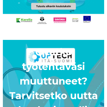
Ovatko
työtehtäväsi
muuttuneet?
Tarvitsetko uutta