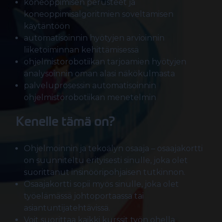
koneoppimisen perusteet ja
koneoppimisalgoritmien soveltamisen
käytäntöön
automatisoinnin hyötyjen arvioinnin
liiketoiminnan kehittämisessä
ohjelmistorobotiikan tarjoamien hyötyjen
analysoinnin oman alasi näkökulmasta
palveluprosessin automatisoinnin
ohjelmistorobotiikan menetelmin
Kenelle tämä on?
Ohjelmoinnin ja tekoälyn osaaja – osaajakortti
on suunniteltu erityisesti sinulle, joka olet
suorittanut insinööripohjaisen tutkinnon.
Osaajakortti sopii myös sinulle, joka olet
työelämässä johtoportaassa tai
asiantuntijatehtävissä.
Voit suorittaa kaikki kurssit työn ohella