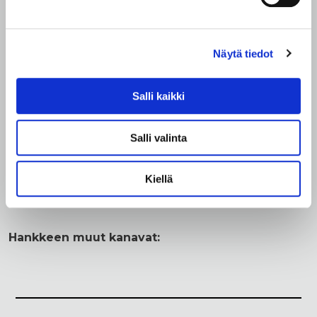
Näytä tiedot
UpTech
Tulevaisuuden osaajia Itä-
Salli kaikki
Suomeen
Salli valinta
Kehitämme uusia jatkuvan oppimisen koulutuksia
Itä-Suomeen.
Kiellä
Hankkeen muut kanavat: