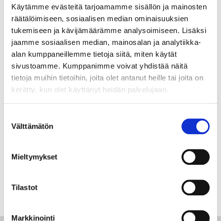
Käytämme evästeitä tarjoamamme sisällön ja mainosten
räätälöimiseen, sosiaalisen median ominaisuuksien
tukemiseen ja kävijämäärämme analysoimiseen. Lisäksi
jaamme sosiaalisen median, mainosalan ja analytiikka-
alan kumppaneillemme tietoja siitä, miten käytät
sivustoamme. Kumppanimme voivat yhdistää näitä
tietoja muihin tietoihin, joita olet antanut heille tai joita on
Etusivu
kerätty, kun olet käyttänyt heidän palvelujaan.
Julkaisut
Mistä työvoimaa Teknologia-alalle? –
Suostumuksen
tapahtuma
Välttämätön
valinta
Mieltymykset
Tilastot
Markkinointi